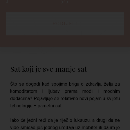
1
5/5
PODIJELI
Sat koji je sve manje sat
Što se dogodi kad spojimo brigu o zdravlju, želju za
komoditetom i ljubav prema modi i modnim
dodacima? Pojavljuje se relativno novi pojam u svijetu
tehnologije – pametni sat.
Iako će jedni reći da je riječ o luksuzu, a drugi da ne
vide smisao još jednog uređaja uz mobitel ili da im je