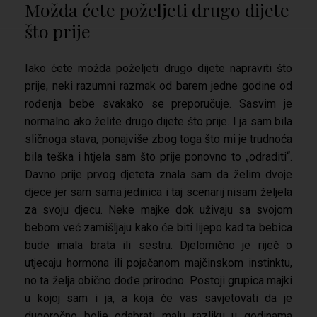
Možda ćete poželjeti drugo dijete
što prije
Iako ćete možda poželjeti drugo dijete napraviti što
prije, neki razumni razmak od barem jedne godine od
rođenja bebe svakako se preporučuje. Sasvim je
normalno ako želite drugo dijete što prije. I ja sam bila
sličnoga stava, ponajviše zbog toga što mi je trudnoća
bila teška i htjela sam što prije ponovno to „odraditi“.
Davno prije prvog djeteta znala sam da želim dvoje
djece jer sam sama jedinica i taj scenarij nisam željela
za svoju djecu. Neke majke dok uživaju sa svojom
bebom već zamišljaju kako će biti lijepo kad ta bebica
bude imala brata ili sestru. Djelomično je riječ o
utjecaju hormona ili pojačanom majčinskom instinktu,
no ta želja obično dođe prirodno. Postoji grupica majki
u kojoj sam i ja, a koja će vas savjetovati da je
dugoročno bolje odabrati malu razliku u godinama