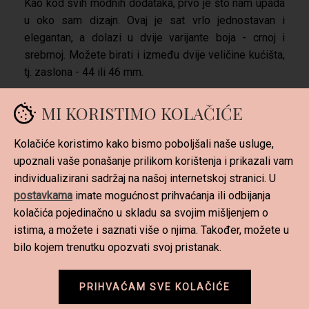
Kao kod svih modnih dodataka, prvo je što nam upada
u oko sam dizajn. Ovaj je sat vrlo jednostavan i
elegantan, a dolazi u dvije varijante boja - crnoj i
srebrnoj. Možete birati i između dvije veličine kućišta,
tj. zaslona - 44 ili 46 mm.
Nevjerojatno podsjeća na klasičan sat i u trenucima
MI KORISTIMO KOLAČIĆE
kada prikazuje kazaljke na zaslonu, teško je
prepoznati je li riječ o pametnom ili običnom satu.
Kolačiće koristimo kako bismo poboljšali naše usluge,
Remen mu je podesiv i može pristajati na uža i šira
upoznali vaše ponašanje prilikom korištenja i prikazali vam
zapešća, a napravljen je od gumenog materijala koji je
individualizirani sadržaj na našoj internetskoj stranici. U
udoban za nošenje i otporan na znojenje. Zaslon sata
postavkama
imate mogućnost prihvaćanja ili odbijanja
moguće je personalizirati. Dostupne su mnogobrojne
kolačića pojedinačno u skladu sa svojim mišljenjem o
opcije poput mijenjanja pozadine, fontova i boje slova,
istima, a možete i saznati više o njima. Također, možete u
sami birate što vam se najviše sviđa.
bilo kojem trenutku opozvati svoj pristanak.
PRIHVAĆAM SVE KOLAČIĆE