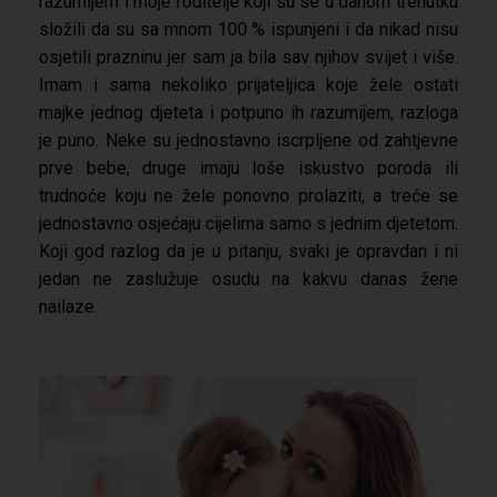
razumijem i moje roditelje koji su se u danom trenutku
složili da su sa mnom 100 % ispunjeni i da nikad nisu
osjetili prazninu jer sam ja bila sav njihov svijet i više.
Imam i sama nekoliko prijateljica koje žele ostati
majke jednog djeteta i potpuno ih razumijem, razloga
je puno. Neke su jednostavno iscrpljene od zahtjevne
prve bebe, druge imaju loše iskustvo poroda ili
trudnoće koju ne žele ponovno prolaziti, a treće se
jednostavno osjećaju cijelima samo s jednim djetetom.
Koji god razlog da je u pitanju, svaki je opravdan i ni
jedan ne zaslužuje osudu na kakvu danas žene
nailaze.