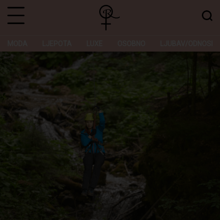
MODA
LJEPOTA
LUXE
OSOBNO
LJUBAV/ODNOSI