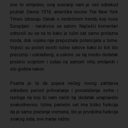
sve to smiješno, ovaj scenariji nam je već odnekud
poznat. Davne 1916. američke novine The New York
Times izbacuju članak o neobičnom trendu koji nose
Europljani - narukvice sa satom. Najčešći komentari
odnosili su se na to kako je ručni sat samo prolazna
moda, dok vojska nije prepoznala potencijala u tome.
Vojnici su počeli nositi ručne satove kako bi bili što
precizniji i usklađeniji, a uskoro se taj modni dodatak
proširio svijetom i ostao na samom vrhu omiljenih i
sto godina nakon.
Poanta je ta da pojava nečeg novog zahtijeva
određeni period prihvaćanja i pronalaženja svrhe i
razloga na koji bi nam način taj dodatak unaprijedio
svakodnevicu. Istina, pametni sat ima toliko funkcija
da je samo praćenje vremena, što je prvobitna funkcija
svakog sata, sve manje važno.