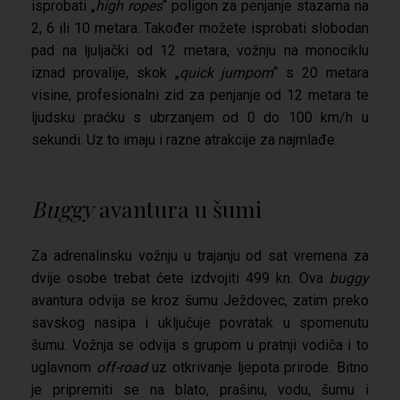
isprobati „
high ropes
“ poligon za penjanje stazama na
2, 6 ili 10 metara. Također možete isprobati slobodan
pad na ljuljački od 12 metara, vožnju na monociklu
iznad provalije, skok „
quick jumpom
“ s 20 metara
visine, profesionalni zid za penjanje od 12 metara te
ljudsku praćku s ubrzanjem od 0 do 100 km/h u
sekundi. Uz to imaju i razne atrakcije za najmlađe.
Buggy
avantura u šumi
Za adrenalinsku vožnju u trajanju od sat vremena za
dvije osobe trebat ćete izdvojiti 499 kn. Ova
buggy
avantura odvija se kroz šumu Ježdovec, zatim preko
savskog nasipa i uključuje povratak u spomenutu
šumu. Vožnja se odvija s grupom u pratnji vodiča i to
uglavnom
off-road
uz otkrivanje ljepota prirode. Bitno
je pripremiti se na blato, prašinu, vodu, šumu i