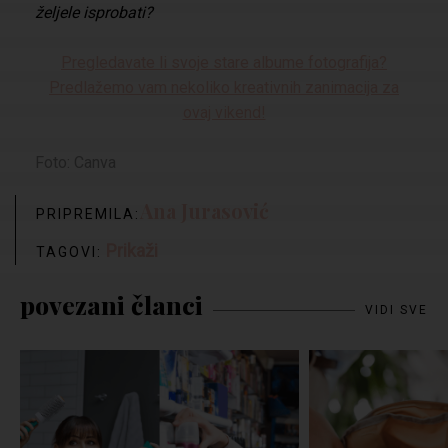
željele isprobati?
Pregledavate li svoje stare albume fotografija?
Predlažemo vam nekoliko kreativnih zanimacija za
ovaj vikend!
Foto: Canva
Ana Jurasović
PRIPREMILA:
Prikaži
TAGOVI:
povezani članci
VIDI SVE