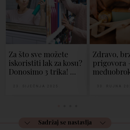
Za što sve možete
Zdravo, brz
iskoristiti lak za kosu?
prigovora 
Donosimo 3 trika! …
međuobrok
23. SIJEČNJA 2025.
30. RUJNA 20
Sadržaj se nastavlja