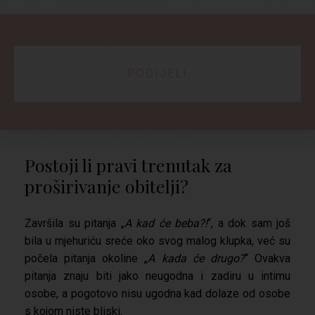
PODIJELI
Postoji li pravi trenutak za
proširivanje obitelji?
Završila su pitanja „
A kad će beba?!
“, a dok sam još
bila u mjehuriću sreće oko svog malog klupka, već su
počela pitanja okoline „
A kada će drugo?
“ Ovakva
pitanja znaju biti jako neugodna i zadiru u intimu
osobe, a pogotovo nisu ugodna kad dolaze od osobe
s kojom niste bliski.