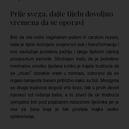
Prije svega, dajte tijelu dovoljno
vremena da se oporavi
Bilo da ste rodili vaginalnim putem ili carskim rezom,
vaše je tijelo doživjelo svojevrsni šok i transformaciju i
ono zaslužuje posebnu pažnju i njegu tijekom cijelog
postpartum
perioda. Stručnjaci kažu da je potrebno
minimalno onoliko tjedana koliko je trajala trudnoća da
se „stvari“ donekle vrate u normalu, odnosno da se
organi namjeste barem približno kako su bili. Mnogima
se druga trudnoća dogodi vrlo brzo, čak u prvih devet
mjeseci od rođenja bebe, a to znači da će trudnoća
vjerojatno biti pod pojačanim nadzorom liječnika jer je
ona za ženu koja je tek postala majka veliko
opterećenje.