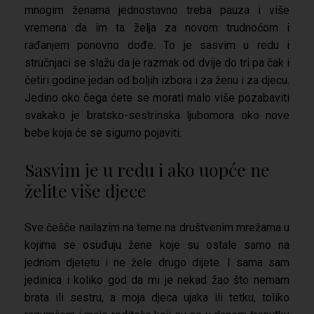
mnogim ženama jednostavno treba pauza i više
vremena da im ta želja za novom trudnoćom i
rađanjem ponovno dođe. To je sasvim u redu i
stručnjaci se slažu da je razmak od dvije do tri pa čak i
četiri godine jedan od boljih izbora i za ženu i za djecu.
Jedino oko čega ćete se morati malo više pozabaviti
svakako je bratsko-sestrinska ljubomora oko nove
bebe koja će se sigurno pojaviti.
Sasvim je u redu i ako uopće ne
želite više djece
Sve češće nailazim na teme na društvenim mrežama u
kojima se osuđuju žene koje su ostale samo na
jednom djetetu i ne žele drugo dijete. I sama sam
jedinica i koliko god da mi je nekad žao što nemam
brata ili sestru, a moja djeca ujaka ili tetku, toliko