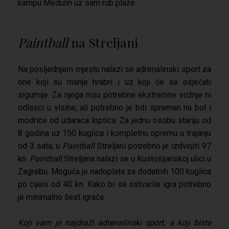
kampu Medulin uz sam rub plaže.
Paintball
na Streljani
Na posljednjem mjestu nalazi se adrenalinski sport za
one koji su manje hrabri i uz koji će se osjećati
sigurnije. Za njega nisu potrebne ekstremne vožnje ni
odlasci u visine, ali potrebno je biti spreman na bol i
modrice od udaraca loptica. Za jednu osobu stariju od
8 godina uz 150 kuglica i kompletnu opremu u trajanju
od 3 sata, u
Paintball
Streljani potrebno je izdvojiti 97
kn.
Paintball
Streljana nalazi se u Kustošijanskoj ulici u
Zagrebu. Moguća je nadoplata za dodatnih 100 kuglica
po cijeni od 40 kn. Kako bi se ostvarila igra potrebno
je minimalno šest igrača.
Koji vam je najdraži adrenalinski sport, a koji biste