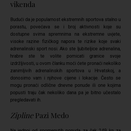
vikenda
Budući da je popularnost ekstremnih sportova stalno u
porastu, povećava se i broj aktivnosti koje su
dostupne svima spremnima na ekstremne uvjete,
visoke razine fizičkog napora te rizike koje svaki
adrenalinski sport nosi. Ako ste ljubiteljice adrenalina,
hrabre ste te volite pomicati granice svoje
izdržljivosti, u ovom članku moći ćete pronaći nekoliko
zanimljivih adrenalinskih sportova u Hrvatskoj, a
donosimo vam i njihove cijene i lokacije. Često se
mogu pronaći odlične dnevne ponude ili one kojima
popusti traju čak nekoliko dana pa je bitno učestalo
pregledavati ih.
Zipline
Pazi Medo
Na jednoj od spomenutih ponuda za čak 249 kn za