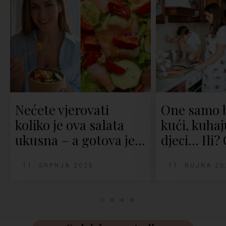
Nećete vjerovati
One samo 
koliko je ova salata
kući, kuhaj
ukusna – a gotova je…
djeci... Ili?
11. SRPNJA 2025.
11. RUJNA 20