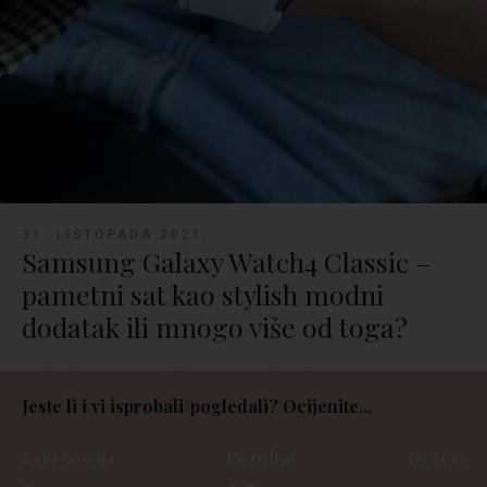
31. LISTOPADA 2021.
Samsung Galaxy Watch4 Classic –
pametni sat kao stylish modni
dodatak ili mnogo više od toga?
Jeste li i vi isprobali/pogledali? Ocijenite...
Broj ocjena
Rezultat
Ocijeni