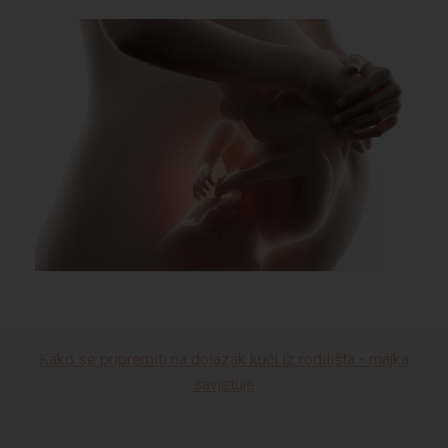
Kako se pripremiti na dolazak kući iz rodilišta - majka
savjetuje