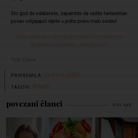
Što god da odaberete, zapamtite da radite fantastičan
posao odgajajući dijete u jednu pravu malu osobu!
Moje mišljenje o objavljivanju dječjih fotografija na
društvenim mrežama - slažete li se?
Foto: Canva
Andrea Šikić
PRIPREMILA:
Prikaži
TAGOVI:
povezani članci
VIDI SVE