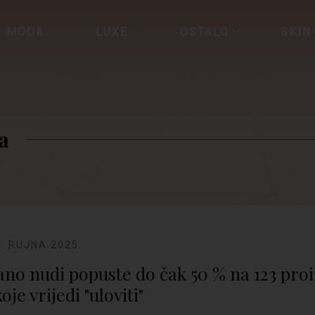
MODA
LUXE
OSTALO
SKIN
a
3. RUJNA 2025.
ano nudi popuste do čak 50 % na 123 proi
koje vrijedi "uloviti"