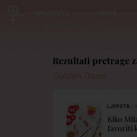
NASLOVNICA
LJEPOTA
Rezultati pretrage z
Golden Oasis
LJEPOTA
Kiko Mil
favoriti 