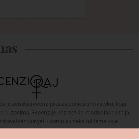
nas
a je ženska recenzijska zajednica u Hrvatskoj koja
ženu zanima. Recenzije kozmetike, modna inspiracija,
 zdravstveni savjeti - samo su neke od tema koje
ite i vi dio zajednice koja okuplja više od 300 tisuća