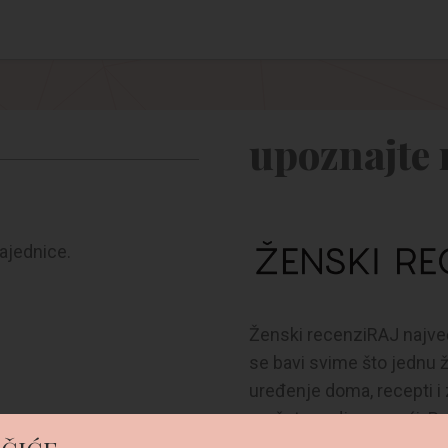
upoznajte 
ajednice.
Ženski recenziRAJ najveć
se bavi svime što jednu 
uređenje doma, recepti i
možete ovdje pronaći. Bud
članica!