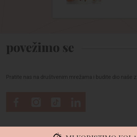
povežimo se
Pratite nas na društvenim mrežama i budite dio naše z