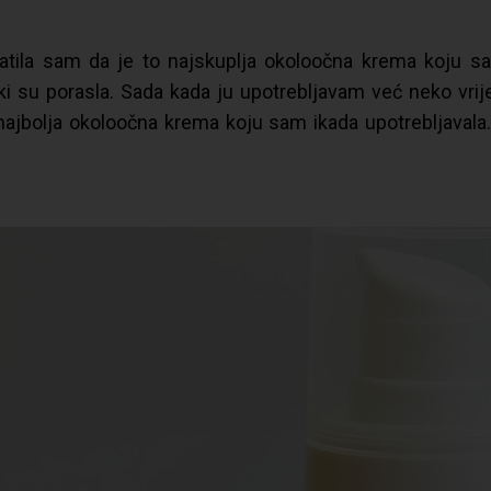
hvatila sam da je to najskuplja okoloočna krema koju s
i su porasla. Sada kada ju upotrebljavam već neko vri
 najbolja okoloočna krema koju sam ikada upotrebljavala