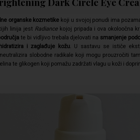
rightening Dark Circle Eye Cre
dne organske kozmetike
koji u svojoj ponudi ima pozam
jih linija jest
Radiance
kojoj pripada i ova okoloočna k
područja
te bi vidljivo trebala djelovati na
smanjenje podo
hidratizira i zaglađuje kožu
. U sastavu se ističe ekst
i neutralizira slobodne radikale koji mogu prouzročiti t
iselina te glikogen koji pomažu zadržati vlagu u koži i dopr