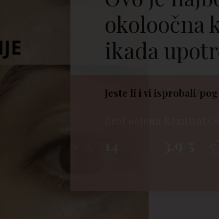
okoloočna 
ikada upotr
Jeste li i vi isprobali/pog
Broj ocjena
Rezultat
O
14
3.9/5