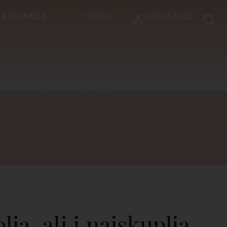
 ROMANCE
INFO
KORISNICI
lja, ali i najskuplja