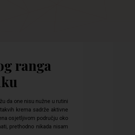
og ranga
uku
u da one nisu nužne u rutini
d takvih krema sadrže aktivne
ena osjetljivom području oko
ati, prethodno nikada nisam