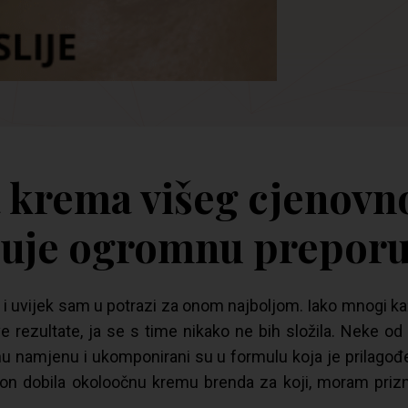
 krema višeg cjenovn
užuje ogromnu prepor
uvijek sam u potrazi za onom najboljom. Iako mnogi kaž
ve rezultate, ja se s time nikako ne bih složila. Neke o
čnu namjenu i ukomponirani su u formulu koja je prilagođ
on dobila okoloočnu kremu brenda za koji, moram prizn