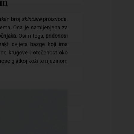
am
ašan broj
skincare
proizvoda.
rema. Ona je namijenjena za
čnjaka
. Osim toga,
pridonosi
rakt cvijeta bazge koji ima
amne krugove i otečenost oko
inose glatkoj koži te njezinom