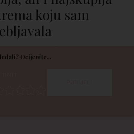
krema koju sam
ebljavala
ledali? Ocijenite...
cijeni
PODIJELI