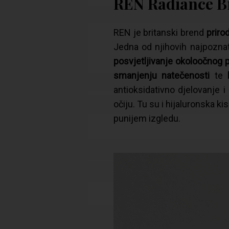
REN Radiance B
REN je britanski brend
priro
Jedna od njihovih najpoznati
posvjetljivanje okoloočnog 
smanjenju natečenosti
te
antioksidativno djelovanje 
očiju. Tu su i hijaluronska k
punijem izgledu.