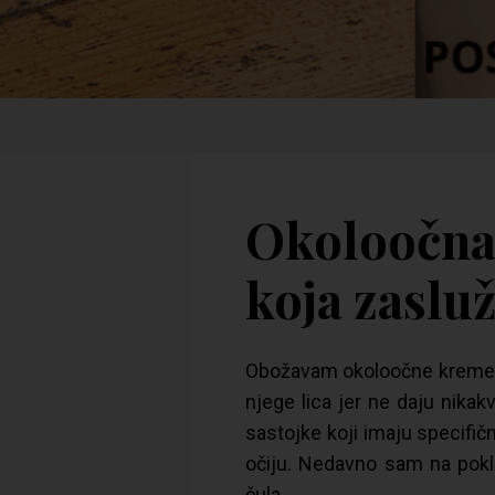
Okoloočna
koja zasl
Obožavam okoloočne kreme i 
njege lica jer ne daju nikak
sastojke koji imaju specifi
očiju. Nedavno sam na pokl
čula.