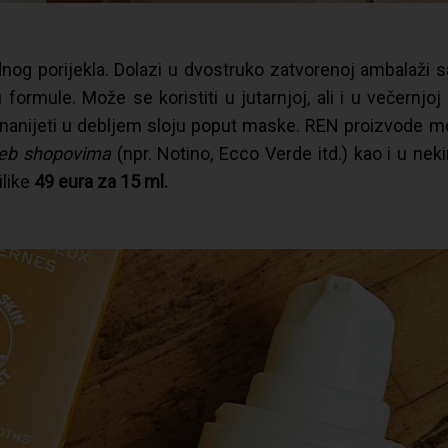
nog porijekla. Dolazi u dvostruko zatvorenoj ambalaži s
 formule. Može se koristiti u jutarnjoj, ali i u večernjoj
nanijeti u debljem sloju poput maske. REN proizvode mo
eb shopovima
(npr. Notino, Ecco Verde itd.) kao i u ne
ilike
49
eura za 15 ml.